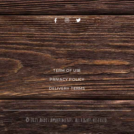
TERM OF USE
PRIVACY POLICY
DELIVERY TERMS
© 2023
Andis Appartements
. All rights reserved.