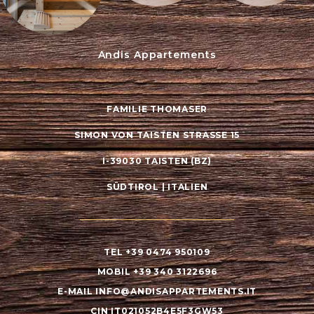
Andis Appartements
FAMILIE THOMASER
SIMON VON TAISTEN STRASSE 15
I-39030 TAISTEN (BZ)
SÜDTIROL | ITALIEN
TEL +39 0474 950109
MOBIL +39 340 3122696
E-MAIL INFO@ANDISAPPARTEMENTS.IT
CIN IT021052B4E5F3GW53